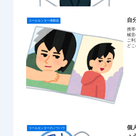
自
コールセンター体験談
携帯
械音
ご利
どこ
個
コールセンターのノウハウ
ょ