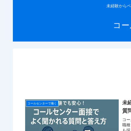
未経験からベ
コー
未
コールセンターで働く
質
コー
職種
も採