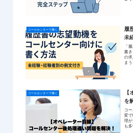
履
コールセンターで働く
未
「履
書き
の求
まう
【
コールセンターで働く
を
コー
変で
理が
も多