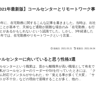
2021年最新版】コールセンターとリモートワーク事
18年に、在宅勤務に関するこんな記事を書きました。当時は、出社
ことが基本で、天候など通勤が困難な場合のみ「在宅勤務」を行
とがあるかもしれないという認識でした。しかし、3年経過した
21年では、在宅勤務やリモートワークという言葉...
投稿日: 2021.03.21
更新日: 2021.04.04
ールセンターに向いていると思う性格3選
ルセンターという職業は、昔から離職率が高い職場として有名で
私がコールセンターのリーダーやSVを行っていたときには、「ク
ム対応でメンタルがやられた」や「覚える事が多くて大変」「サ
トが不十分」などの理由で退職することが多く、他の...