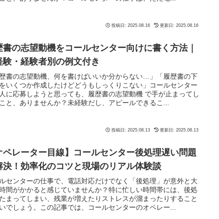
投稿日: 2025.08.16
更新日: 2025.08.16
歴書の志望動機をコールセンター向けに書く方法｜
経験・経験者別の例文付き
歴書の志望動機、何を書けばいいか分からない…」「履歴書の下
をいくつか作成したけどどうもしっくりこない」コールセンター
人に応募しようと思っても、履歴書の志望動機 で手が止まってし
こと、ありませんか？未経験だし、アピールできるこ...
投稿日: 2025.08.13
更新日: 2025.08.13
オペレーター目線】コールセンター後処理遅い問題
解決！効率化のコツと現場のリアル体験談
ルセンターの仕事で、電話対応だけでなく「後処理」が意外と大
時間がかかると感じていませんか？特に忙しい時間帯には、後処
たまってしまい、残業が増えたりストレスが溜まったりすること
いでしょう。この記事では、コールセンターのオペレー...