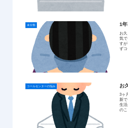
1
未分類
お久
気で
すが
ずコ
お
コールセンターの悩み
3ヶ
新で
生活
のこ