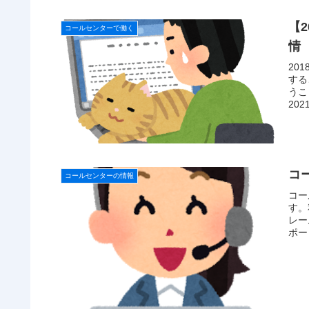
【
コールセンターで働く
情
20
する
うこ
20
コ
コールセンターの情報
コー
す。
レー
ポー