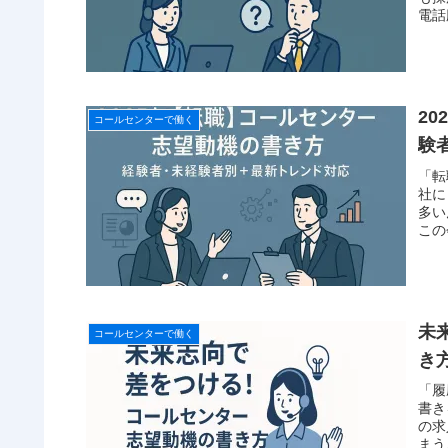
電話
2
コールセンターで働く
験
「転
社に
多い
この
未
コールセンターで働く
き
「履
書き
の求
まう