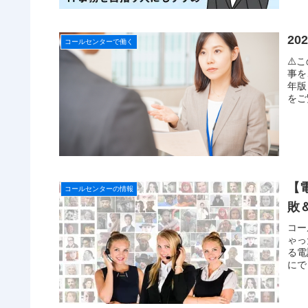
2
コールセンターで働く
⚠️
事を
年版
をご
【
コールセンターの情報
敗
コー
ゃっ
る電
にで