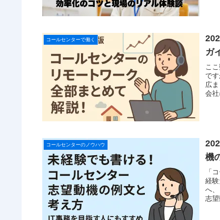
2
コールセンターで働く
ガ
ここ
です
広ま
会社
2
コールセンターのノウハウ
機
「コ
経験
へ、
志望