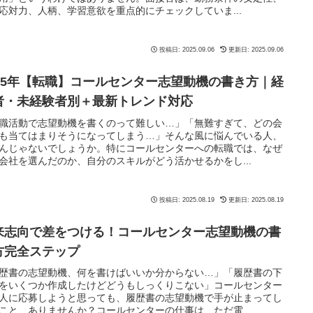
応対力、人柄、学習意欲を重点的にチェックしていま...
投稿日: 2025.09.06
更新日: 2025.09.06
025年【転職】コールセンター志望動機の書き方｜経
者・未経験者別＋最新トレンド対応
職活動で志望動機を書くのって難しい…」「無難すぎて、どの会
も当てはまりそうになってしまう…」そんな風に悩んでいる人、
んじゃないでしょうか。特にコールセンターへの転職では、なぜ
会社を選んだのか、自分のスキルがどう活かせるかをし...
投稿日: 2025.08.19
更新日: 2025.08.19
来志向で差をつける！コールセンター志望動機の書
方完全ステップ
歴書の志望動機、何を書けばいいか分からない…」「履歴書の下
をいくつか作成したけどどうもしっくりこない」コールセンター
人に応募しようと思っても、履歴書の志望動機で手が止まってし
こと、ありませんか？コールセンターの仕事は、ただ電...