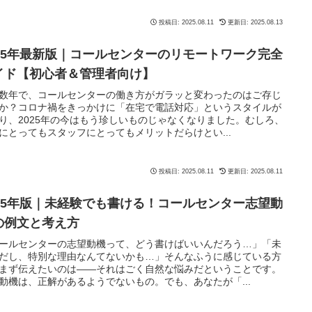
投稿日: 2025.08.11
更新日: 2025.08.13
025年最新版｜コールセンターのリモートワーク完全
イド【初心者＆管理者向け】
数年で、コールセンターの働き方がガラッと変わったのはご存じ
か？コロナ禍をきっかけに「在宅で電話対応」というスタイルが
り、2025年の今はもう珍しいものじゃなくなりました。むしろ、
にとってもスタッフにとってもメリットだらけとい...
投稿日: 2025.08.11
更新日: 2025.08.11
025年版｜未経験でも書ける！コールセンター志望動
の例文と考え方
ールセンターの志望動機って、どう書けばいいんだろう…」「未
だし、特別な理由なんてないかも…」そんなふうに感じている方
まず伝えたいのは――それはごく自然な悩みだということです。
動機は、正解があるようでないもの。でも、あなたが「...