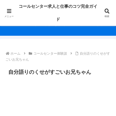
未経験からベテランまで、働く人の毎日を応援！求人情報や役立つノウハウを
コールセンター求人と仕事のコツ完全ガイ
幅広く紹介します。
メニュー
検索
ド
コールセンター求人と仕事のコツ完全ガイド
ホーム
コールセンター体験談
自分語りのくせがす
ごいお兄ちゃん
自分語りのくせがすごいお兄ちゃん