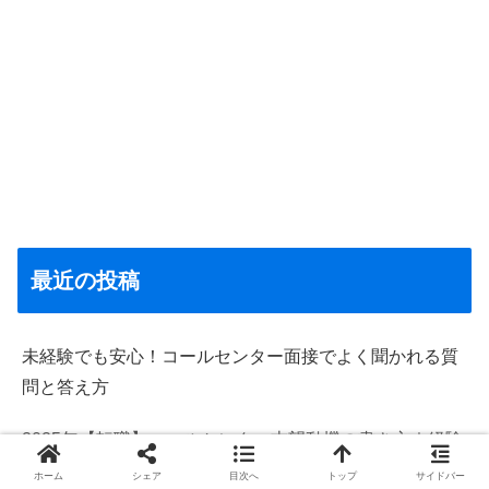
最近の投稿
未経験でも安心！コールセンター面接でよく聞かれる質
問と答え方
2025年【転職】コールセンター志望動機の書き方｜経験
者・未経験者別＋最新トレンド対応
ホーム
シェア
目次へ
トップ
サイドバー