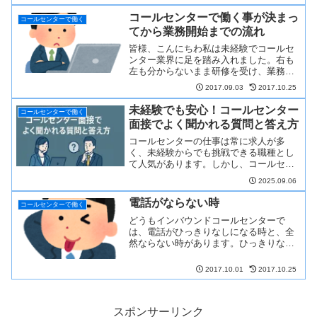
ける！...
コールセンターで働く事が決まっ
コールセンターで働く
てから業務開始までの流れ
皆様、こんにちわ私は未経験でコールセ
ンター業界に足を踏み入れました。右も
左も分からないまま研修を受け、業務を
開始しましたが、今思えば入社前に確認
2017.09.03
2017.10.25
しておけばよかっ...
未経験でも安心！コールセンター
コールセンターで働く
面接でよく聞かれる質問と答え方
コールセンターの仕事は常に求人が多
く、未経験からでも挑戦できる職種とし
て人気があります。しかし、コールセン
ター 面接では「誰でも採用」というわけ
2025.09.06
ではありません。...
電話がならない時
コールセンターで働く
どうもインバウンドコールセンターで
は、電話がひっきりなしになる時と、全
然ならない時があります。ひっきりなし
に鳴る時はひたすら電話を取り続けるの
ですが、逆に1時間...
2017.10.01
2017.10.25
スポンサーリンク