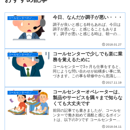
今日、なんだか調子が悪い・・・
コールセンターのノウハウ
調子が良いと感じる時もあれば、今日は
調子が悪いな、と感じることもありま
す。調子が悪いと感じる時は、朝一の入
電で感じる時が多いですが、何かのきっ
かけで調子が悪くな...
2018.01.27
コールセンターで少しでも楽に業
コールセンターのノウハウ
務を覚えるために
コールセンターで3ヶ月も仕事をすると、
同じような問い合わせが結構多い事に気
づきます。この事を研修中から意識して
おくことで、研修が少し楽になります。
2017.11.19
そして、ぜひ研...
コールセンターオペレーターは、
コールセンターのノウハウ
製品やサービスを隅々まで知らな
くても大丈夫です
前回の記事でも書きましたが、コールセ
ンターで働き始めて過酷と感じるポイン
トは、以下の3つです コールセンターオ
ペレーターが感じるストレス 1. 製品・サ
2018.04.11
ービスが...