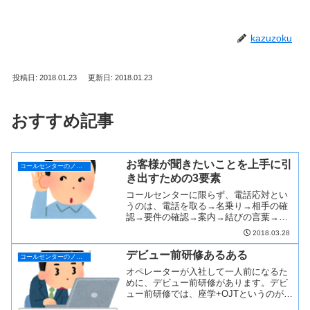
kazuzoku
投稿日: 2018.01.23
更新日: 2018.01.23
おすすめ記事
お客様が聞きたいことを上手に引
コールセンターのノウハウ
き出すための3要素
コールセンターに限らず、電話応対とい
うのは、電話を取る→名乗り→相手の確
認→要件の確認→案内→結びの言葉→電
話を置くというステップからなっていま
2018.03.28
す。そして、コー...
デビュー前研修あるある
コールセンターのノウハウ
オペレーターが入社して一人前になるた
めに、デビュー前研修があります。デビ
ュー前研修では、座学+OJTというのが一
般的と思います。座学にて必要な知識を